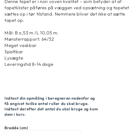
Denne tapet er i non voven kvalitet – som betyder at at
tapetklister påføres på væggen ved opsætning og tapetet
sættes op i tør tilstand. Nemmere bliver det ikke at sætte
tapet op.
Mål: B o,53 m /L 10,05 m.
Mønsterrapport: 64/32
Meget vaskbar
Spaltbar
Lysægte
Leveringstid 8-14 dage
Indtast din opmåling i beregneren nedenfor og
få angivet hvilke antal ruller du skal bruge.
Indtast derefter det antal du skal bruge og kom
dem i kurv.
Bredde (cm)