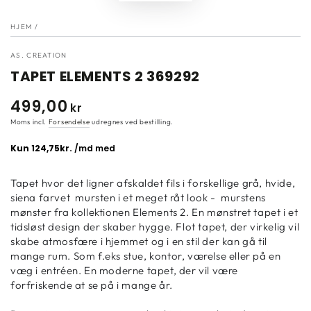
HJEM
/
AS. CREATION
TAPET ELEMENTS 2 369292
499
,00
Normal
kr
pris
Moms incl.
Forsendelse
udregnes ved bestilling.
Tapet hvor det ligner afskaldet fils i forskellige grå, hvide,
siena farvet mursten i et meget råt look - murstens
mønster fra kollektionen Elements 2. En mønstret tapet i et
tidsløst design der skaber hygge. Flot tapet, der virkelig vil
skabe atmosfære i hjemmet og i en stil der kan gå til
mange rum. Som f.eks stue, kontor, værelse eller på en
væg i entréen. En moderne tapet, der vil være
forfriskende at se på i mange år.