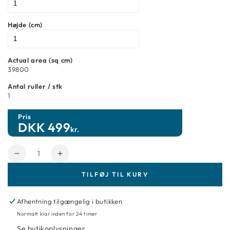
Højde (cm)
Actual area (sq cm)
39800
Antal ruller / stk
1
Pris
DKK
499
kr.
Antal
Reducer
Forøg
mængde
mængde
TILFØJ TIL KURV
for
for
Tapet
Tapet
Elements
Elements
Afhentning tilgængelig i butikken
2
2
Normalt klar inden for 24 timer
369292
369292
Se butikoplysninger