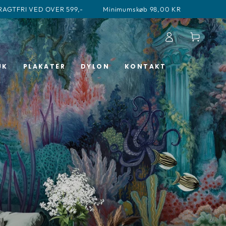
FRAGTFRI VED OVER 599,-
Minimumskøb 98,00 KR
Log
Kurv
ind
UK
PLAKATER
DYLON
KONTAKT