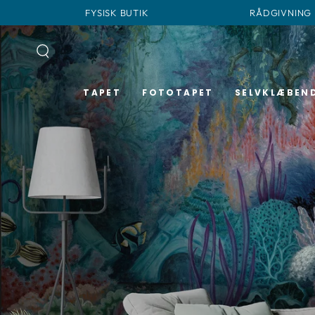
SPRING TIL
FYSISK BUTIK
RÅDGIVNING
INDHOLD
TAPET
FOTOTAPET
SELVKLÆBEND