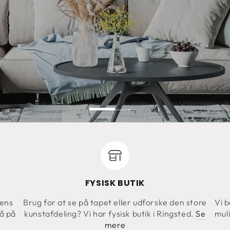
FYSISK BUTIK
kens
Brug for at se på tapet eller udforske den store
Vi b
så på
kunstafdeling? Vi har fysisk butik i Ringsted.
Se
muli
mere