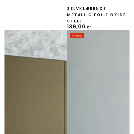
Forhandler:
SELVKLÆBENDE
METALLIC FOLIE OXIDE
STEEL
139
,00
Normal
kr
pris
TILBUD