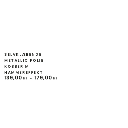
Forhandler:
SELVKLÆBENDE
METALLIC FOLIE I
KOBBER M.
HAMMEREFFEKT
139
,00
179
,00
Normal
kr
kr
pris