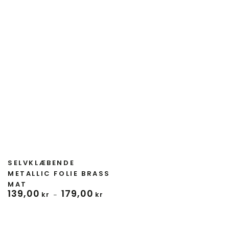
Forhandler:
SELVKLÆBENDE
METALLIC FOLIE BRASS
MAT
139
,00
179
,00
Normal
kr
kr
pris