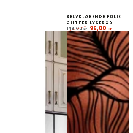
Forhandler:
SELVKLÆBENDE FOLIE
GLITTER LYSERØD
99
,00
149
,00
kr
kr
Normal
Udsalgspris
pris