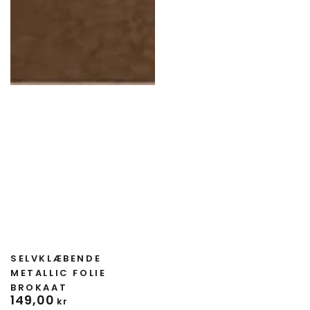
Forhandler:
SELVKLÆBENDE
METALLIC FOLIE
BROKAAT
149
,00
Normal
kr