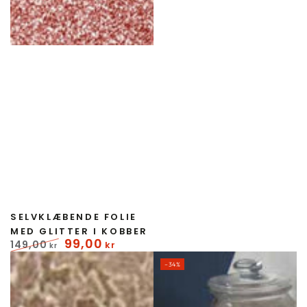
Forhandler:
SELVKLÆBENDE FOLIE
MED GLITTER I KOBBER
99
,00
149
,00
kr
kr
Normal
Udsalgspris
–34%
pris