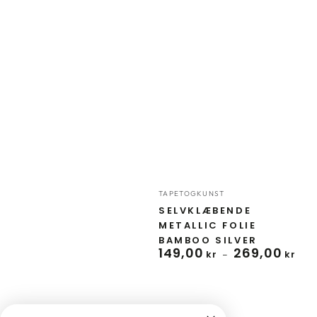
Forhandler:
TAPETOGKUNST
SELVKLÆBENDE
METALLIC FOLIE
BAMBOO SILVER
149
,00
269
,00
Normal
kr
kr
pris