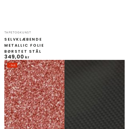
Forhandler:
TAPETOGKUNST
SELVKLÆBENDE
METALLIC FOLIE
BØRSTET STÅL
349
,00
Normal
kr
pris
–34%