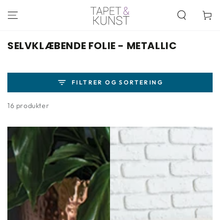
SPRING TIL
INDHOLD
Kurv
KOLLEKTION:
SELVKLÆBENDE FOLIE - METALLIC
FILTRER OG SORTERING
16 produkter