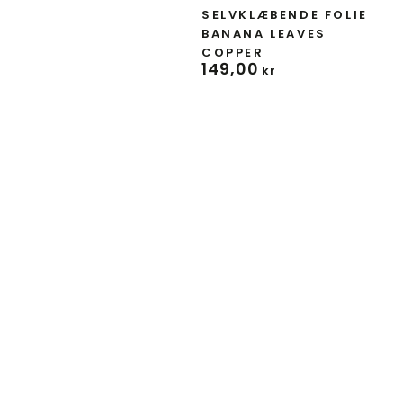
SELVKLÆBENDE FOLIE
BANANA LEAVES
COPPER
149
,00
Normal
kr
pris