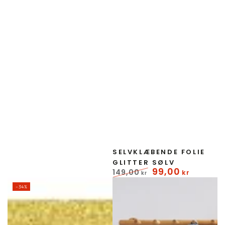
pris
Forhandler:
SELVKLÆBENDE FOLIE
GLITTER SØLV
99
,00
149
,00
kr
kr
Normal
Udsalgspris
–34%
pris