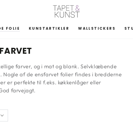
E FOLIE
KUNSTARTIKLER
WALLSTICKERS
ST
SFARVET
ellige farver, og i mat og blank. Selvklæbende
kel. Nogle af de ensfarvet folier findes i bredderne
r er perfekte til f.eks. køkkenlåger eller
 God farvejagt.