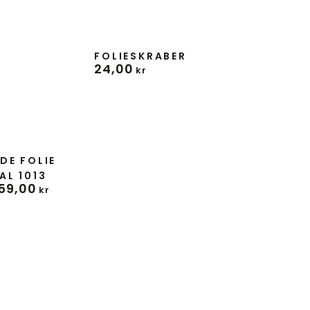
Forhandler:
FOLIESKRABER
24
,00
Normal
kr
pris
DE FOLIE
AL 1013
59
,00
kr