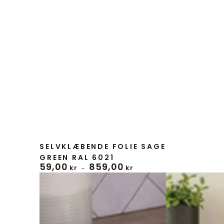
Forhandler:
SELVKLÆBENDE FOLIE SAGE
GREEN RAL 6021
59
,00
859
,00
Normal
kr
kr
pris
Selvklæbende
Selvklæbende
folie
folie
Mallard
Gammelrosa
green
mat