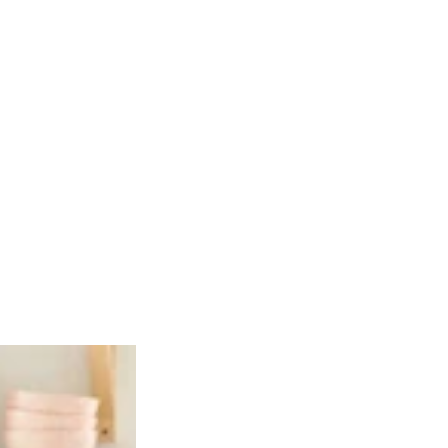
Hobbykniv
18mm