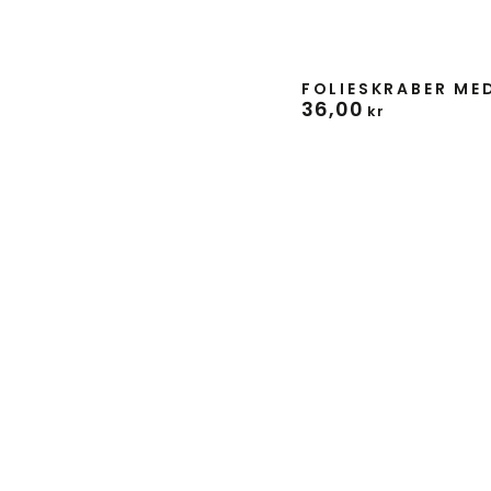
Forhandler:
FOLIESKRABER MED
36
,00
Normal
kr
pris