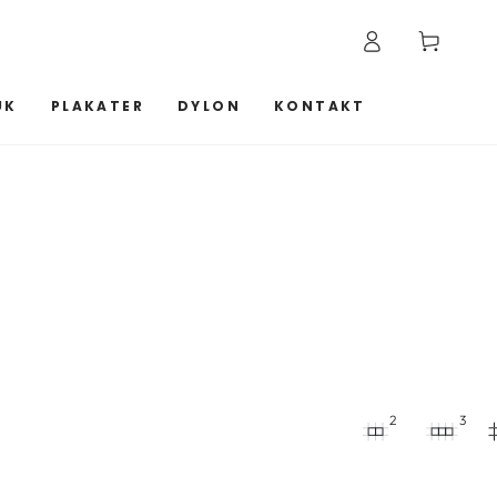
Log
Kurv
ind
UK
PLAKATER
DYLON
KONTAKT
2
3