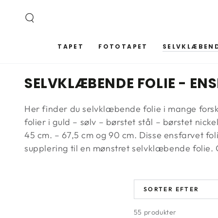
SPRING TIL
INDHOLD
TAPET
FOTOTAPET
SELVKLÆBEND
KOLLEKTION:
SELVKLÆBENDE FOLIE - EN
Her finder du selvklæbende folie i mange forsk
folier i guld – sølv – børstet stål – børstet nic
45 cm. – 67,5 cm og 90 cm. Disse ensfarvet folie
supplering til en mønstret selvklæbende folie.
SORTER EFTER
55 produkter