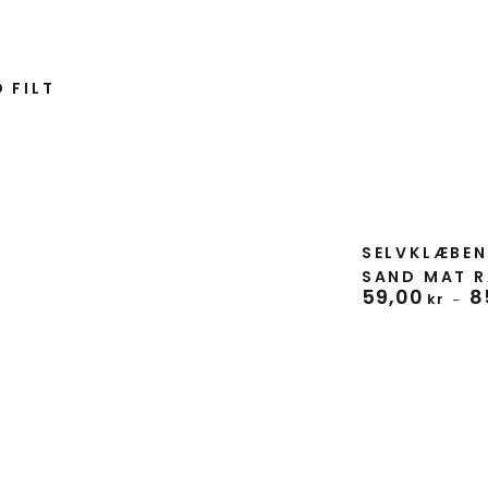
 FILT
Forhandler:
SELVKLÆBEN
SAND MAT R
59
,00
8
Normal
kr
pris