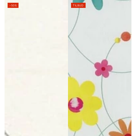
Normal
Udsalgspris
–50%
TILBUD
pris