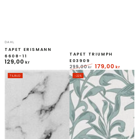
Forhandler:
DAHL
Forhandler:
TAPET ERISMANN
TAPET TRIUMPH
6608-11
129
,00
E03909
Normal
kr
179
,00
299
,00
kr
pris
kr
Normal
Udsalgspris
TILBUD
–22%
pris