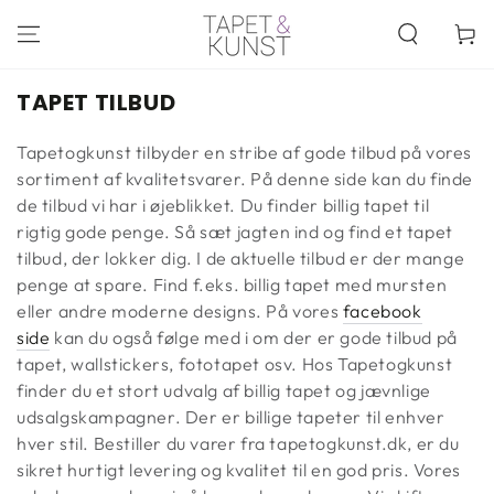
SPRING TIL
INDHOLD
Kurv
KOLLEKTION:
TAPET TILBUD
Tapetogkunst tilbyder en stribe af gode tilbud på vores
sortiment af kvalitetsvarer. På denne side kan du finde
de tilbud vi har i øjeblikket. Du finder billig tapet til
rigtig gode penge. Så sæt jagten ind og find et tapet
tilbud, der lokker dig. I de aktuelle tilbud er der mange
penge at spare. Find f.eks. billig tapet med mursten
eller andre moderne designs. På vores
facebook
side
kan du også følge med i om der er gode tilbud på
tapet, wallstickers, fototapet osv. Hos Tapetogkunst
finder du et stort udvalg af billig tapet og jævnlige
udsalgskampagner. Der er billige tapeter til enhver
hver stil. Bestiller du varer fra tapetogkunst.dk, er du
sikret hurtigt levering og kvalitet til en god pris. Vores