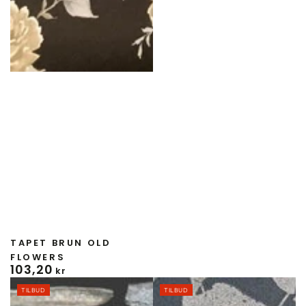
Forhandler:
TAPET BRUN OLD
FLOWERS
103
,20
Normal
kr
pris
TILBUD
TILBUD