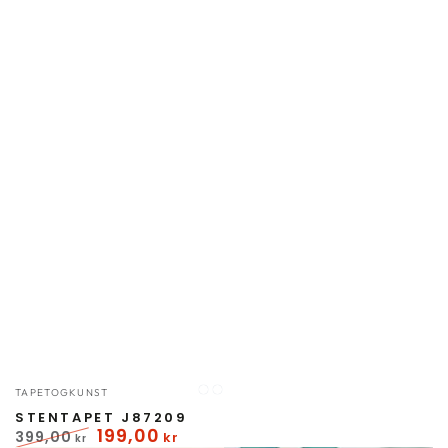
Forhandler:
TAPETOGKUNST
Brun
Grå
STENTAPET J87209
199
,00
399
,00
kr
kr