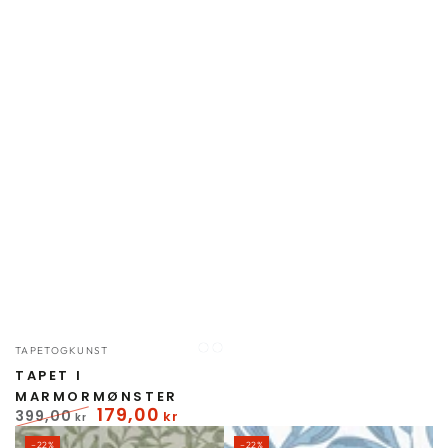
Forhandler:
TAPETOGKUNST
Grå
Sort
TAPET I
MARMORMØNSTER
179
,00
399
,00
kr
kr
Normal
Udsalgspris
–22%
–22%