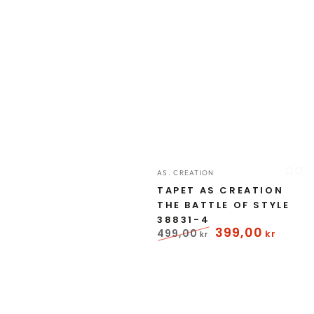
Forhandler:
AS. CREATION
Sølv
Gr
TAPET AS CREATION
THE BATTLE OF STYLE
38831-4
399
,00
499
,00
kr
kr
Normal
Udsalgspris
pris