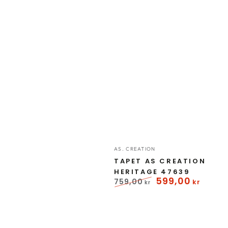
Forhandler:
AS. CREATION
TAPET AS CREATION
HERITAGE 47639
599
,00
759
,00
kr
kr
Normal
Udsalgspris
pris