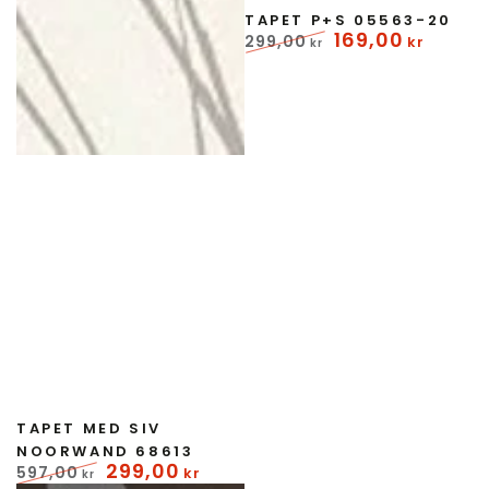
TAPET P+S 05563-20
169
,00
299
,00
kr
kr
Normal
Udsalgspris
pris
Forhandler:
TAPET MED SIV
NOORWAND 68613
299
,00
597
,00
kr
kr