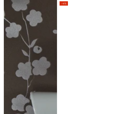
Normal
Udsalgspris
–41%
pris