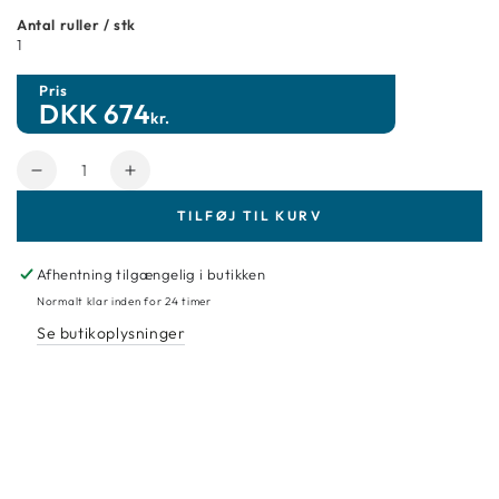
Antal ruller / stk
1
Pris
DKK
674
kr.
Antal
Reducer
Forøg
mængde
mængde
TILFØJ TIL KURV
for
for
Tapet
Tapet
Eijffinger
Eijffinger
Afhentning tilgængelig i butikken
Revive
Revive
Normalt klar inden for 24 timer
333611
333611
Se butikoplysninger