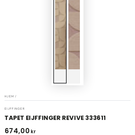
HJEM
/
EIJFFINGER
TAPET EIJFFINGER REVIVE 333611
674
,00
Normal
kr