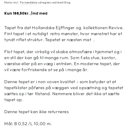
pris
Moms incl.
Forsendelse
udregnes ved bestilling.
Tapet fra det Hollandske Eijffinger og kollektionen Revive.
Fint tapet i et nutidigt retro mønster, hvor mønstret har et
tyndt riflet struktur. Tapetet er næsten mat .
Flot tapet, der virkelig vil skabe atmosfære i hjemmet og i
en stil der kan gå til mange rum. Som f.eks stue, kontor,
værelse eller på en væg i entréen. En moderne tapet, der
vil være forfriskende at se på i mange år.
Denne tapet er i non voven kvalitet – som betyder at at
tapetklister påføres på væggen ved opsætning og tapetet
sættes op i tør tilstand. Nemmere bliver det ikke at sætte
tapet op.
Denne tapet kan ikke returneres
Mål: B 0,52 /L 10,00 m.