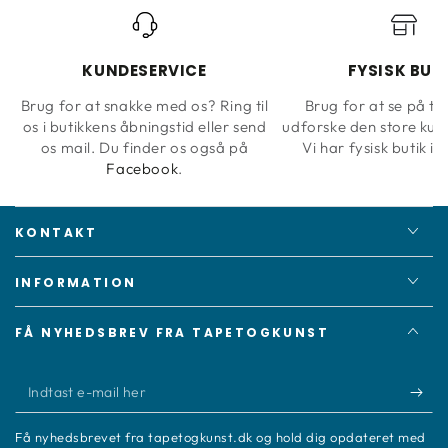
KUNDESERVICE
FYSISK BUT
Brug for at snakke med os? Ring til
Brug for at se på ta
os i butikkens åbningstid eller send
udforske den store kun
os mail. Du finder os også på
Vi har fysisk butik i 
Facebook
.
KONTAKT
INFORMATION
FÅ NYHEDSBREV FRA TAPETOGKUNST
Indtast
e-
Få nyhedsbrevet fra tapetogkunst.dk og hold dig opdateret med