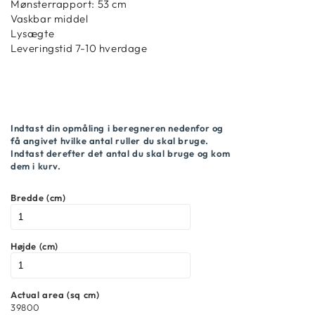
Mønsterrapport: 53 cm
Vaskbar middel
Lysægte
Leveringstid 7-10 hverdage
Indtast din opmåling i beregneren nedenfor og
få angivet hvilke antal ruller du skal bruge.
Indtast derefter det antal du skal bruge og kom
dem i kurv.
Bredde (cm)
Højde (cm)
Actual area (sq cm)
39800