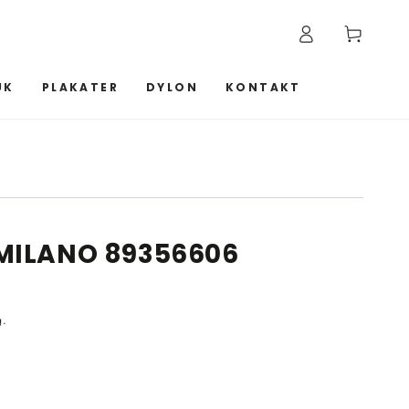
Log
Kurv
ind
UK
PLAKATER
DYLON
KONTAKT
MILANO 89356606
g.