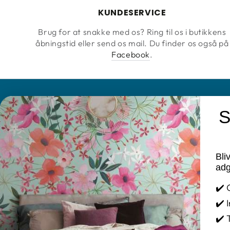
KUNDESERVICE
Brug for at snakke med os? Ring til os i butikkens
åbningstid eller send os mail. Du finder os også på
Facebook
.
S
KONTAKT
INFORMATIO
Farvebuen Annette Jensen
Brands
Bli
Cookie og Pri
Tlf. 25 78 11 48
adg
Mail: info@tapetogkunst.dk
FAQ
✔️ 
Adresse: Møllegade 2 – 4100 Ringsted
Fortrydelses
✔️ 
CVR-nr.: 14411909
Handelsbeti
✔️ 
Kontakt