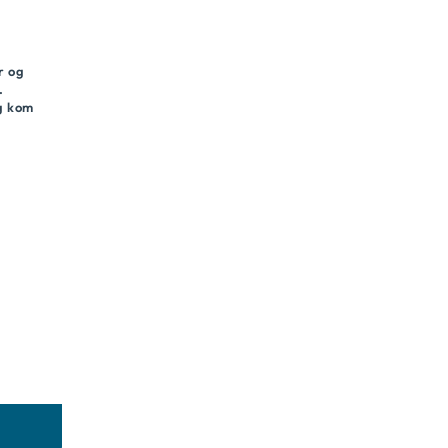
r og
.
og kom