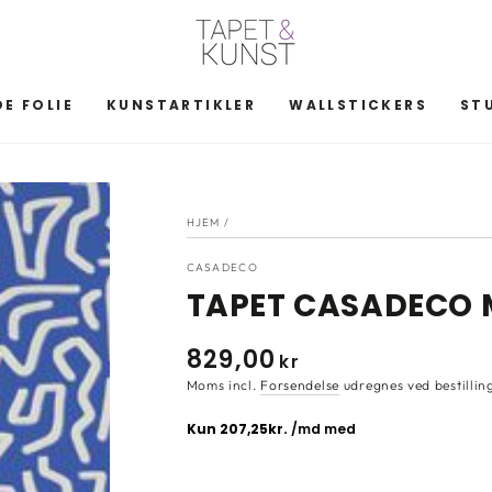
E FOLIE
KUNSTARTIKLER
WALLSTICKERS
ST
HJEM
/
CASADECO
TAPET CASADECO 
829
,00
Normal
kr
pris
Moms incl.
Forsendelse
udregnes ved bestillin