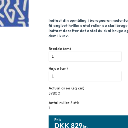
Indtast din opmåling i beregneren nedenfo
få angivet hvilke antal ruller du skal bruge
Indtast derefter det antal du skal bruge 
dem i kurv.
Bredde (cm)
Højde (cm)
Actual area (sq cm)
39800
Antal ruller / stk
1
Pris
DKK
829
kr.