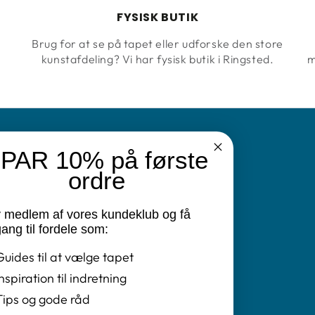
FYSISK BUTIK
Brug for at se på tapet eller udforske den store
kunstafdeling? Vi har fysisk butik i Ringsted.
m
PAR 10% på første
N
ordre
v medlem af vores kundeklub og få
vatlivspolitik
ang til fordele som:
Guides til at vælge tapet
ret
Inspiration til indretning
ngelser
Tips og gode råd