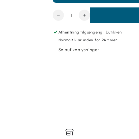
Antal
Reducer
Forøg
mængde
mængde
for
for
Afhentning tilgængelig i butikken
Tapet
Tapet
Normalt klar inden for 24 timer
Casadeco
Casadeco
Se butikoplysninger
Milano
Milano
89356606
89356606