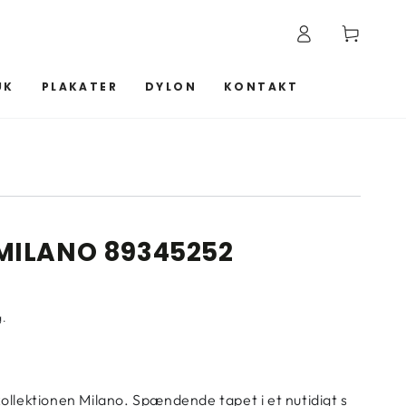
Log
Kurv
ind
UK
PLAKATER
DYLON
KONTAKT
MILANO 89345252
g.
llektionen Milano. Spændende tapet i et nutidigt s