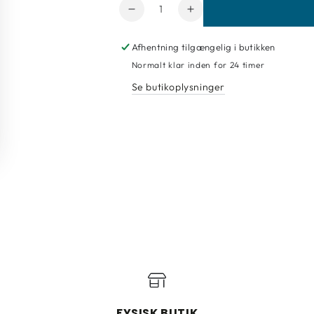
Antal
Reducer
Forøg
mængde
mængde
for
for
Afhentning tilgængelig i butikken
Tapet
Tapet
Normalt klar inden for 24 timer
Casadeco
Casadeco
Se butikoplysninger
Milano
Milano
89345252
89345252
FYSISK BUTIK