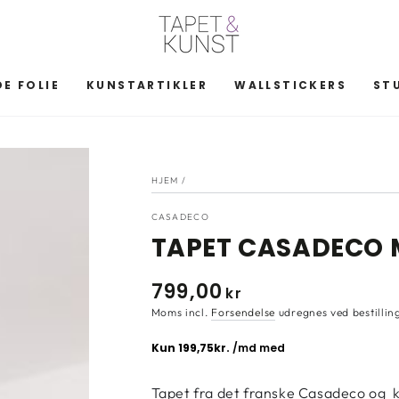
E FOLIE
KUNSTARTIKLER
WALLSTICKERS
ST
HJEM
/
CASADECO
TAPET CASADECO 
799
,00
Normal
kr
pris
Moms incl.
Forsendelse
udregnes ved bestillin
Tapet fra det franske Casadeco og ko