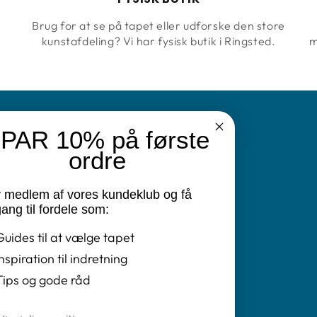
Brug for at se på tapet eller udforske den store
kunstafdeling? Vi har fysisk butik i Ringsted.
m
PAR 10% på første
N
ordre
v medlem af vores kundeklub og få
vatlivspolitik
ang til fordele som:
Guides til at vælge tapet
ret
Inspiration til indretning
ngelser
Tips og gode råd
il