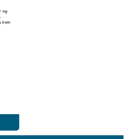
r og
.
og kom