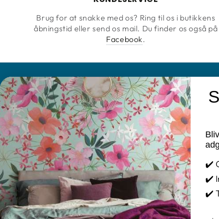
Brug for at snakke med os? Ring til os i butikkens
åbningstid eller send os mail. Du finder os også på
Facebook
.
S
KONTAKT
INFORMATIO
Farvebuen Annette Jensen
Brands
Bli
Cookie og Pri
adg
Tlf. 25 78 11 48
Mail: info@tapetogkunst.dk
FAQ
✔️ 
Adresse: Møllegade 2 – 4100 Ringsted
Fortrydelses
✔️ 
CVR-nr.: 14411909
Handelsbeti
✔️ 
Kontakt
Åbningstider:
Ema