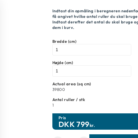
Indtast din opmåling i beregneren nedenfo
få angivet hvilke antal ruller du skal bruge
Indtast derefter det antal du skal bruge 
dem i kurv.
Bredde (cm)
Højde (cm)
Actual area (sq cm)
39800
Antal ruller / stk
1
Pris
DKK
799
kr.