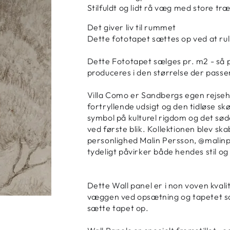
Stilfuldt og lidt rå væg med store tr
Det giver liv til rummet
Dette fototapet sættes op ved at ru
Dette Fototapet sælges pr. m2 - så p
produceres i den størrelse der passer 
Villa Como er Sandbergs egen rejseh
fortryllende udsigt og den tidløse s
symbol på kulturel rigdom og det søde
ved første blik.
Kollektionen blev sk
personlighed Malin Persson, @malin
tydeligt påvirker både hendes stil o
Dette Wall panel er i non voven kvali
væggen ved opsætning og tapetet sæt
sætte tapet op.