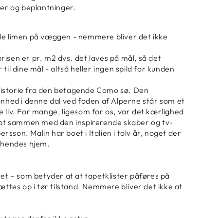
æer og beplantninger.
lle limen på væggen - nemmere bliver det ikke
risen er pr. m2 dvs. det laves på mål, så det
til dine mål - altså heller ingen spild for kunden
istorie fra den betagende Como sø.
Den
kønhed i denne dal ved foden af Alperne står som et
 liv.
For mange, ligesom for os, var det kærlighed
abt sammen med den inspirerende skaber og tv-
persson.
Malin har boet i Italien i tolv år, noget der
g hendes hjem.
tet – som betyder at at tapetklister påføres på
tes op i tør tilstand. Nemmere bliver det ikke at