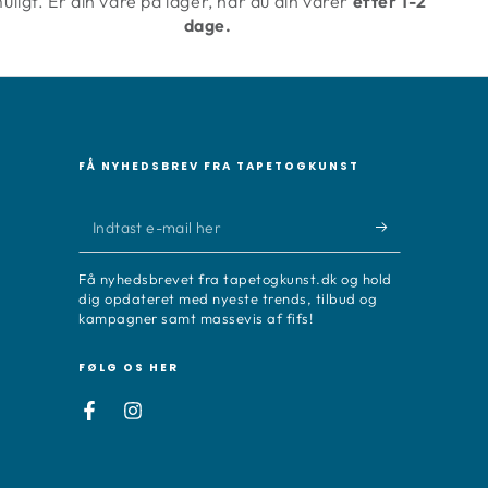
uligt. Er din vare på lager, har du din varer
efter 1-2
dage.
FÅ NYHEDSBREV FRA TAPETOGKUNST
Indtast
e-
Få nyhedsbrevet fra tapetogkunst.dk og hold
mail
dig opdateret med nyeste trends, tilbud og
kampagner samt massevis af fifs!
her
FØLG OS HER
Facebook
Instagram