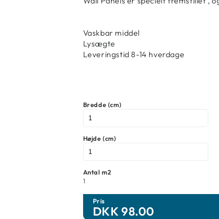
Wall Panels er specielt fremstillet , 
Vaskbar middel
Lysægte
Leveringstid 8-14 hverdage
Bredde (cm)
Højde (cm)
Antal m2
1
Pris
DKK
98.00