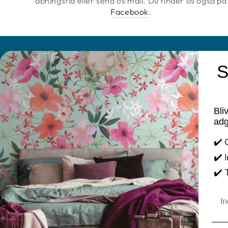
åbningstid eller send os mail. Du finder os også på
Facebook
.
S
KONTAKT
INFORMATIO
Farvebuen Annette Jensen
Brands
Bli
Cookie og Pri
Tlf. 25 78 11 48
adg
Mail: info@tapetogkunst.dk
FAQ
✔️ 
Adresse: Møllegade 2 – 4100 Ringsted
Fortrydelses
✔️ 
CVR-nr.: 14411909
Handelsbeti
✔️ 
Kontakt
Åbningstider:
Ema
Mandag- torsdag 09.00-17.30
Rundtur i bu
Fredag 09.00-18.00
Fortryd køb
Lørdag 09.00-14.00