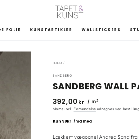
E FOLIE
KUNSTARTIKLER
WALLSTICKERS
ST
HJEM
/
SANDBERG
SANDBERG WALL PA
392
,00
/ m
2
Normal
kr
pris
Moms incl.
Forsendelse
udregnes ved bestillin
Lækkert vægpanel Andrea Sand fra S