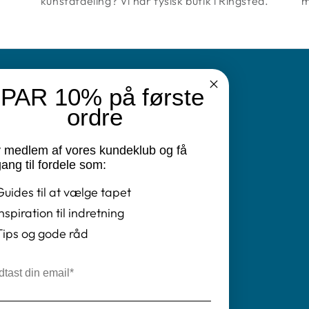
kunstafdeling? Vi har fysisk butik i Ringsted.
m
PAR 10% på første
N
ordre
v medlem af vores kundeklub og få
vatlivspolitik
ang til fordele som:
Guides til at vælge tapet
ret
Inspiration til indretning
ngelser
Tips og gode råd
il
tikken