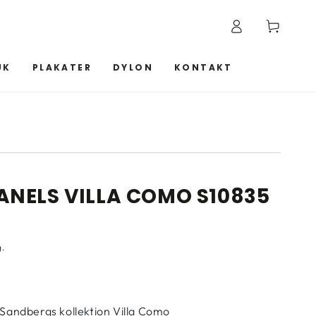
Log
Kurv
ind
UK
PLAKATER
DYLON
KONTAKT
NELS VILLA COMO S10835
g.
andbergs kollektion Villa Como