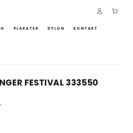
Log
Kurv
ind
UK
PLAKATER
DYLON
KONTAKT
INGER FESTIVAL 333550
g.