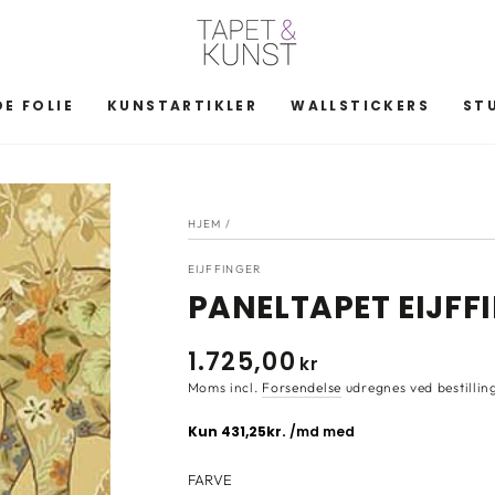
E FOLIE
KUNSTARTIKLER
WALLSTICKERS
ST
HJEM
/
EIJFFINGER
PANELTAPET EIJFF
1.725
,00
Normal
kr
pris
Moms incl.
Forsendelse
udregnes ved bestillin
FARVE