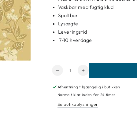
Vaskbar med fugtig klud
Spaltbar
Lysægte
Leveringstid
7-10 hverdage
Antal
Reducer
Forøg
mængde
mængde
for
for
Afhentning tilgængelig i butikken
Paneltapet
Paneltapet
Normalt klar inden for 24 timer
Eijffinger
Eijffinger
Se butikoplysninger
Festival
Festival
333550
333550