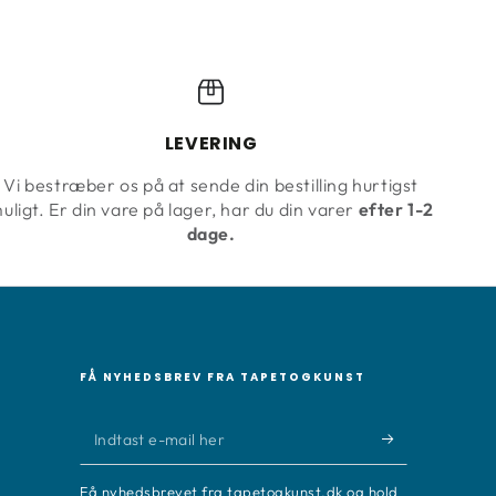
LEVERING
Vi bestræber os på at sende din bestilling hurtigst
uligt. Er din vare på lager, har du din varer
efter 1-2
dage.
FÅ NYHEDSBREV FRA TAPETOGKUNST
Indtast
e-
Få nyhedsbrevet fra tapetogkunst.dk og hold