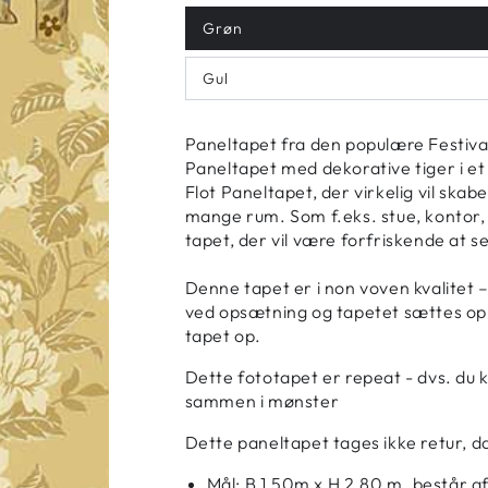
Grøn
Gul
Paneltapet fra den populære Festival 
Paneltapet med dekorative tiger i et
Flot Paneltapet, der virkelig vil skab
mange rum. Som f.eks. stue, kontor,
tapet, der vil være forfriskende at s
Denne tapet er i non voven kvalitet 
ved opsætning og tapetet sættes op i
tapet op.
Dette fototapet er repeat - dvs. du
sammen i mønster
Dette paneltapet tages ikke retur, da
Mål: B 1,50m x H 2,80 m. består a