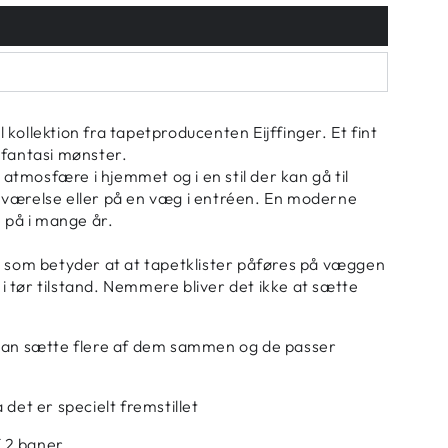
kollektion fra tapetproducenten Eijffinger. Et fint
 fantasi mønster.
e atmosfære i hjemmet og i en stil der kan gå til
 værelse eller på en væg i entréen. En moderne
e på i mange år.
– som betyder at at tapetklister påføres på væggen
 tør tilstand. Nemmere bliver det ikke at sætte
 kan sætte flere af dem sammen og de passer
 det er specielt fremstillet
f 2 baner