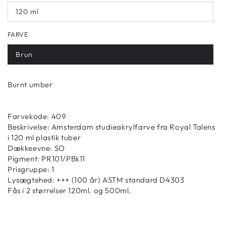
120 ml
FARVE
Brun
Burnt umber
Farvekode: 409
Beskrivelse: Amsterdam studieakrylfarve fra Royal Talens
i 120 ml plastik tuber
Dækkeevne: SO
Pigment: PR101/PBk11
Prisgruppe: 1
Lysægtehed: +++ (100 år) ASTM standard D4303
Fås i 2 størrelser 120ml. og 500ml.