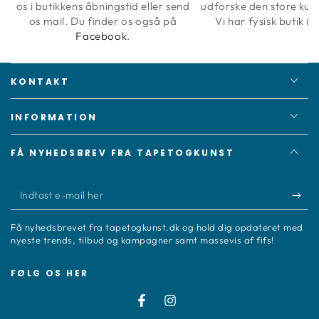
os i butikkens åbningstid eller send
udforske den store kun
os mail. Du finder os også på
Vi har fysisk butik i 
Facebook
.
KONTAKT
INFORMATION
FÅ NYHEDSBREV FRA TAPETOGKUNST
Indtast
e-
Få nyhedsbrevet fra tapetogkunst.dk og hold dig opdateret med
mail
nyeste trends, tilbud og kampagner samt massevis af fifs!
her
FØLG OS HER
Facebook
Instagram