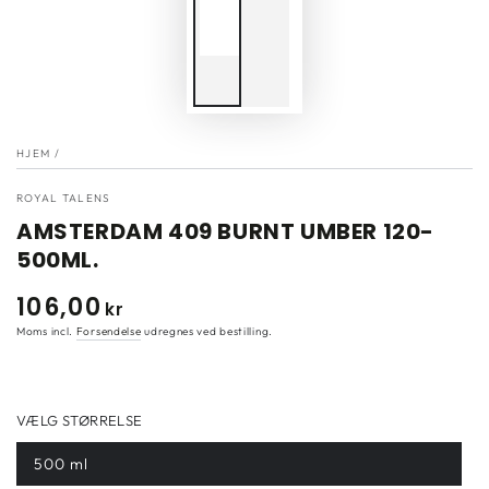
HJEM
/
ROYAL TALENS
AMSTERDAM 409 BURNT UMBER 120-
500ML.
106
,00
Normal
kr
pris
Moms incl.
Forsendelse
udregnes ved bestilling.
VÆLG STØRRELSE
500 ml