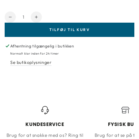
Antal
Reducer
Forøg
mængde
mængde
TILFØJ TIL KURV
for
for
Amsterdam
Amsterdam
409
409
Afhentning tilgængelig i butikken
Burnt
Burnt
Normalt klar inden for 24 timer
umber
umber
Se butikoplysninger
120-
120-
500ml.
500ml.
KUNDESERVICE
FYSISK BUT
Brug for at snakke med os? Ring til
Brug for at se på ta