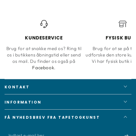
KUNDESERVICE
FYSISK BUT
Brug for at snakke med os? Ring til
Brug for at se på ta
os i butikkens åbningstid eller send
udforske den store kun
os mail. Du finder os også på
Vi har fysisk butik i 
Facebook
.
KONTAKT
INFORMATION
FÅ NYHEDSBREV FRA TAPETOGKUNST
Indtast