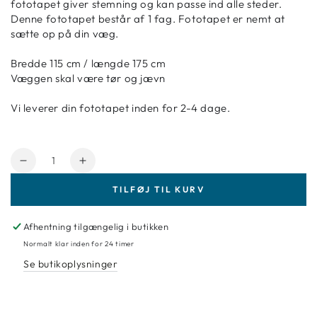
fototapet giver stemning og kan passe ind alle steder.
Denne fototapet består af 1 fag. Fototapet er nemt at
sætte op på din væg.
Bredde 115 cm / længde 175 cm
Væggen skal være tør og jævn
Vi leverer din fototapet inden for 2-4 dage.
Antal
Reducer
Forøg
mængde
mængde
TILFØJ TIL KURV
for
for
Fototapet
Fototapet
Unicorn
Unicorn
Afhentning tilgængelig i butikken
115
115
Normalt klar inden for 24 timer
x
x
Se butikoplysninger
175cm.
175cm.