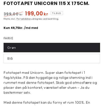
FOTOTAPET UNICORN 115 X 175CM.
199
,00
399
,00
kr
TILBUD
kr
Normal
Udsalgspris
Moms incl.
Forsendelse
udregnes ved bestilling.
pris
FARVE
Grøn
Blå
Fototapet med Unicorn. Super skøn fototapet i 1
fag/stykke. Få den hyggelige og rolige stemning ind i
rummet med denne fototapet. Skab god atmosfære og
placer den på kontoret, værelset eller stuen – Ja du
bestemmer selv.
Med denne fototapet kan du forny et rum 100%. En