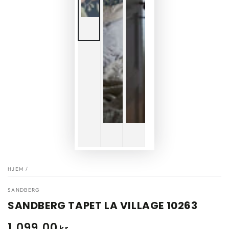
HJEM
/
SANDBERG
SANDBERG TAPET LA VILLAGE 10263
1.099
,00
Normal
kr