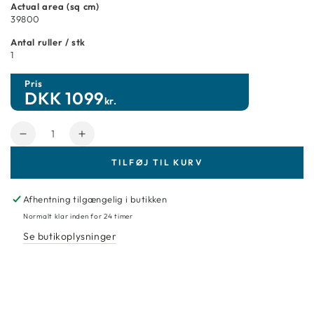
Actual area (sq cm)
39800
Antal ruller / stk
1
Pris
DKK
1099
kr.
Antal
Reducer
Forøg
mængde
mængde
TILFØJ TIL KURV
for
for
Sandberg
Sandberg
Tapet
Tapet
Afhentning tilgængelig i butikken
La
La
Normalt klar inden for 24 timer
Village
Village
Se butikoplysninger
10263
10263