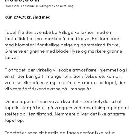
pris
Moms incl.
Forsendelse
udregnes ved bestilling.
Tapet fra den svenske La Village kollektion med en
fantastisk flot mat mørkeblå bundfarve. En skøn tapet
med blomster i forskellige beige og gammelrød farve.
Grenene er grønne med blade i lyse og mørkere grønne
farver.
Flot tapet, der virkelig vil skabe atmosfære i hjemmet og i
en stil der kan gå til mange rum. Som f.eks stue, kontor,
værelse eller på en væg i entréen. En moderne tapet, der
vil være forfriskende at se på i mange år.
Denne tapet er i non voven kvalitet – som betyder at at
tapetklister påføres på væggen ved opsætning og tapetet
sættes op i tør tilstand. Nemmere bliver det ikke at sætte
tapet op.
Tapetet er specielt bestilt, og tages derfor ikke retur