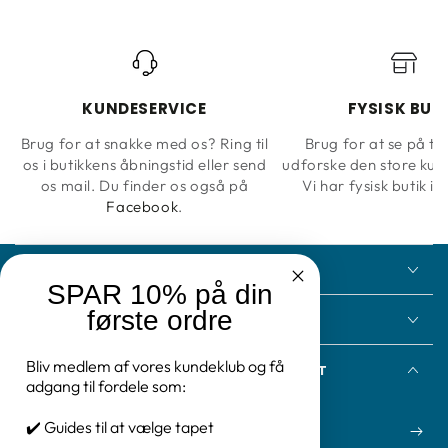
KUNDESERVICE
FYSISK BUT
Brug for at snakke med os? Ring til
Brug for at se på ta
os i butikkens åbningstid eller send
udforske den store kun
os mail. Du finder os også på
Vi har fysisk butik i 
Facebook
.
KONTAKT
SPAR 10% på din
første ordre
INFORMATION
Bliv medlem af vores kundeklub og få
FÅ NYHEDSBREV FRA TAPETOGKUNST
adgang til fordele som:
Indtast
✔️ Guides til at vælge tapet