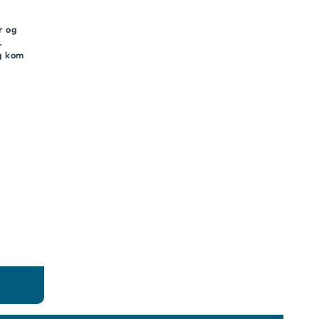
r og
.
og kom