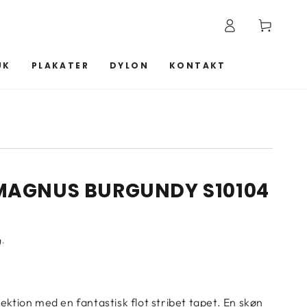
Log
Kurv
ind
UK
PLAKATER
DYLON
KONTAKT
MAGNUS BURGUNDY S10104
g.
ektion med en fantastisk flot stribet tapet. En skøn