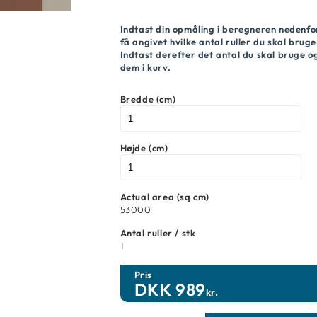
Indtast din opmåling i beregneren nedenfo
få angivet hvilke antal ruller du skal bruge
Indtast derefter det antal du skal bruge 
dem i kurv.
Bredde (cm)
Højde (cm)
Actual area (sq cm)
53000
Antal ruller / stk
1
Pris
DKK
989
kr.