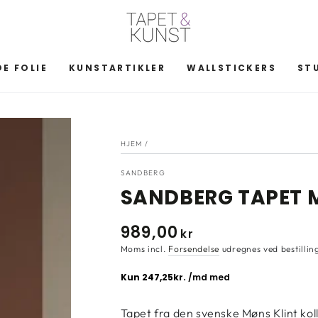
E FOLIE
KUNSTARTIKLER
WALLSTICKERS
ST
HJEM
/
SANDBERG
SANDBERG TAPET 
989
,00
Normal
kr
pris
Moms incl.
Forsendelse
udregnes ved bestillin
Tapet fra den svenske Møns Klint koll