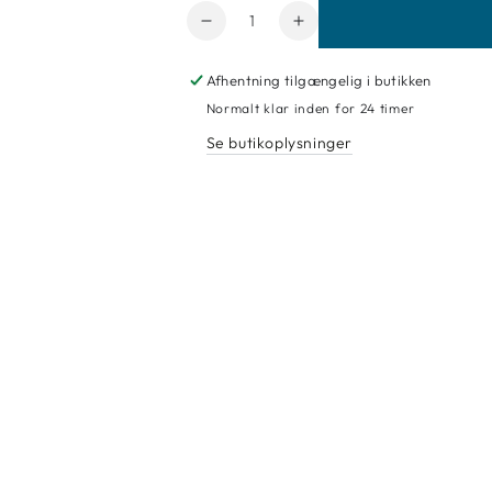
Antal
Reducer
Forøg
mængde
mængde
for
for
Afhentning tilgængelig i butikken
Sandberg
Sandberg
Normalt klar inden for 24 timer
Tapet
Tapet
Se butikoplysninger
Magnus
Magnus
Burgundy
Burgundy
s10104
s10104