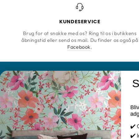
KUNDESERVICE
Brug for at snakke med os? Ring til os i butikkens
åbningstid eller send os mail. Du finder os også på
Facebook
.
S
KONTAKT
INFORMATIO
Farvebuen Annette Jensen
Brands
Bli
Cookie og Pri
Tlf. 25 78 11 48
adg
Mail: info@tapetogkunst.dk
FAQ
✔️ 
Adresse: Møllegade 2 – 4100 Ringsted
Fortrydelses
✔️ 