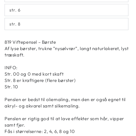
str. 6
str. 8
819 Viftepensel – Børste
Af lyse børster, trukne ”nysølvrør”, langt naturlakeret, lyst
træskaft.
INFO:
Str. 00 og 0 med kort skaft
Str. 8 er kraftigere (flere børster)
Str. 10
Penslen er bedst til oliemaling, men den er også egnet til
akryl- og akvarel samt silkemaling.
Penslen er rigtig god til at lave effekter som hår, vipper
samt fjer.
Fås i størrelserne: 2, 4, 6, 8 og 10