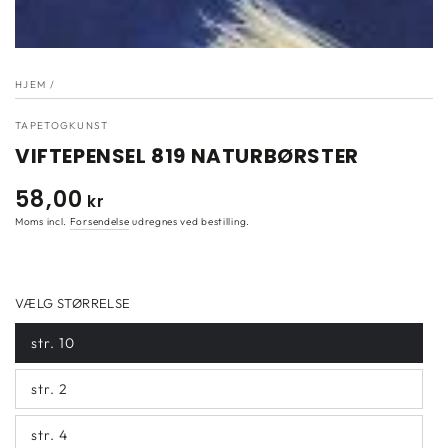
}}
i
modal"
HJEM
/
TAPETOGKUNST
VIFTEPENSEL 819 NATURBØRSTER
58
,00
Normal
kr
pris
Moms incl.
Forsendelse
udregnes ved bestilling.
VÆLG STØRRELSE
str. 10
str. 2
str. 4