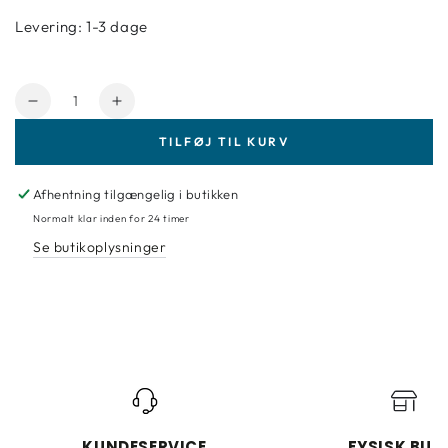
Levering: 1-3 dage
Antal
Reducer
Forøg
mængde
mængde
TILFØJ TIL KURV
for
for
Viftepensel
Viftepensel
819
819
Afhentning tilgængelig i butikken
naturbørster
naturbørster
Normalt klar inden for 24 timer
Se butikoplysninger
KUNDESERVICE
FYSISK BUT