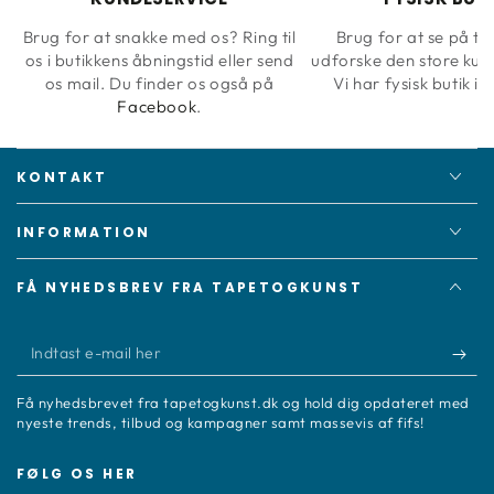
Brug for at snakke med os? Ring til
Brug for at se på ta
os i butikkens åbningstid eller send
udforske den store kun
os mail. Du finder os også på
Vi har fysisk butik i 
Facebook
.
KONTAKT
INFORMATION
FÅ NYHEDSBREV FRA TAPETOGKUNST
Indtast
e-
Få nyhedsbrevet fra tapetogkunst.dk og hold dig opdateret med
mail
nyeste trends, tilbud og kampagner samt massevis af fifs!
her
FØLG OS HER