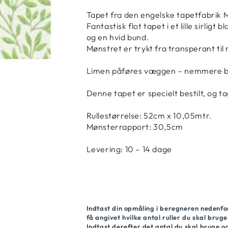
Tapet fra den engelske tapetfabrik M
Fantastisk flot tapet i et lille sirlig
og en hvid bund.
Mønstret er trykt fra transperant t
Limen påføres væggen – nemmere bli
Denne tapet er specielt bestilt, og t
Rullestørrelse: 52cm x 10,05mtr.
Mønsterrapport: 30,5cm
Levering: 10 – 14 dage
Indtast din opmåling i beregneren nedenfo
få angivet hvilke antal ruller du skal bruge
Indtast derefter det antal du skal bruge 