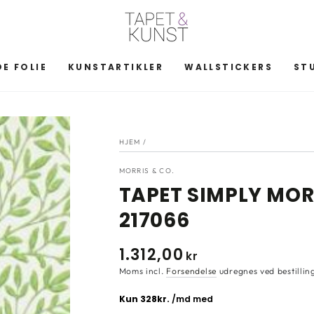
E FOLIE
KUNSTARTIKLER
WALLSTICKERS
ST
HJEM
/
MORRIS & CO.
TAPET SIMPLY MOR
217066
1.312
,00
Normal
kr
pris
Moms incl.
Forsendelse
udregnes ved bestillin