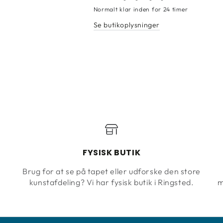
Tapet
Tapet
Normalt klar inden for 24 timer
Simply
Simply
Se butikoplysninger
Morris
Morris
Standen
Standen
Leaf
Leaf
Green
Green
217066
217066
FYSISK BUTIK
Brug for at se på tapet eller udforske den store
kunstafdeling? Vi har fysisk butik i Ringsted.
m