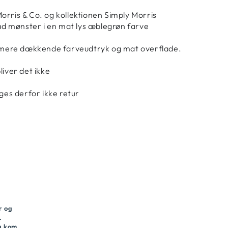
orris & Co. og kollektionen Simply Morris
t blad mønster i en mat lys æblegrøn farve
il mere dækkende farveudtryk og mat overflade.
ver det ikke
ages derfor ikke retur
r og
.
og kom