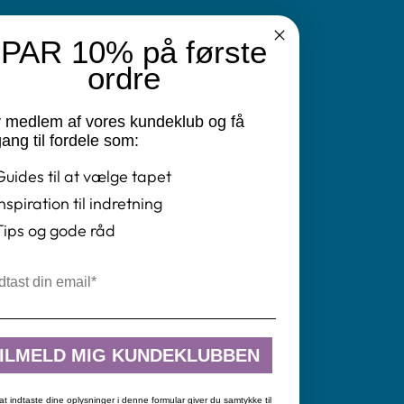
PAR 10% på første
N
ordre
v medlem af vores kundeklub og få
vatlivspolitik
ang til fordele som:
Guides til at vælge tapet
ret
Inspiration til indretning
ngelser
Tips og gode råd
il
tikken
ILMELD MIG KUNDEKLUBBEN
at indtaste dine oplysninger i denne formular giver du samtykke til