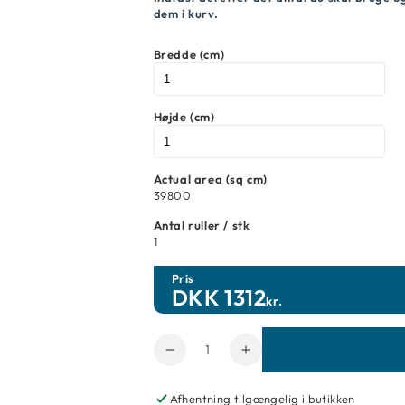
dem i kurv.
Bredde (cm)
Højde (cm)
Actual area (sq cm)
39800
Antal ruller / stk
1
Pris
DKK
1312
kr.
Antal
Reducer
Forøg
mængde
mængde
for
for
Afhentning tilgængelig i butikken