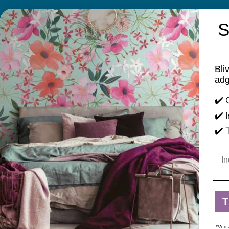
S
KONTAKT
INFORMATIO
Farvebuen Annette Jensen
Brands
Bli
Cookie og Pri
Tlf. 25 78 11 48
adg
Mail: info@tapetogkunst.dk
FAQ
✔️ 
Adresse: Møllegade 2 – 4100 Ringsted
Fortrydelses
✔️ 
CVR-nr.: 14411909
Handelsbeti
✔️ 
Kontakt
Åbningstider:
Ema
Mandag- torsdag 09.00-17.30
Rundtur i bu
Fredag 09.00-18.00
Fortryd køb
Lørdag 09.00-14.00
T
*Ved 