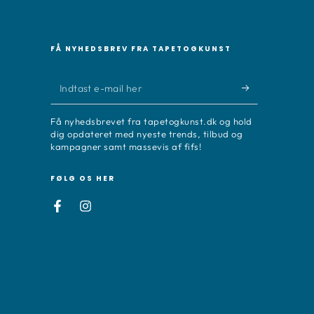
FÅ NYHEDSBREV FRA TAPETOGKUNST
Indtast
e-
Få nyhedsbrevet fra tapetogkunst.dk og hold
mail
dig opdateret med nyeste trends, tilbud og
kampagner samt massevis af fifs!
her
FØLG OS HER
Facebook
Instagram