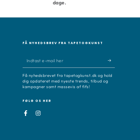
dage.
FÅ NYHEDSBREV FRA TAPETOGKUNST
Indtast
e-
Få nyhedsbrevet fra tapetogkunst.dk og hold
mail
dig opdateret med nyeste trends, tilbud og
kampagner samt massevis af fifs!
her
FØLG OS HER
Facebook
Instagram