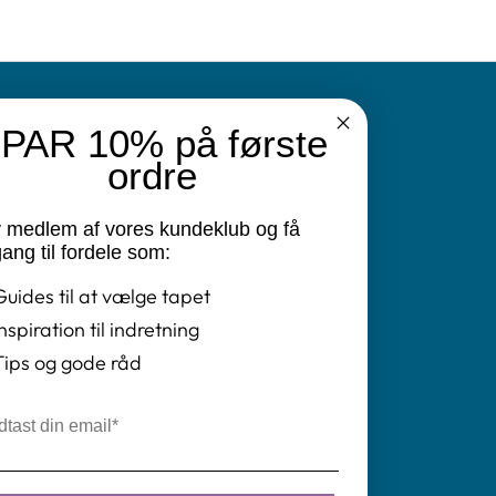
PAR 10% på første
N
ordre
v medlem af vores kundeklub og få
vatlivspolitik
ang til fordele som:
Guides til at vælge tapet
ret
Inspiration til indretning
ngelser
Tips og gode råd
il
tikken