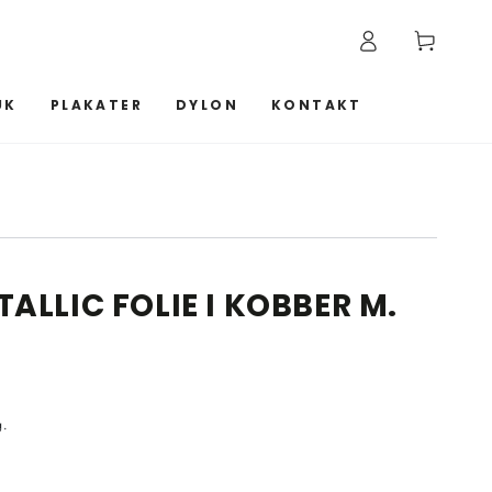
Log
Kurv
ind
UK
PLAKATER
DYLON
KONTAKT
ALLIC FOLIE I KOBBER M.
g.