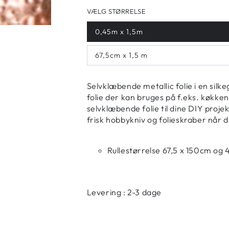
VÆLG STØRRELSE
0,45m x 1,5m
67,5cm x 1,5 m
Selvklæbende metallic folie i en sil
folie der kan bruges på f.eks. køkkenl
selvklæbende folie til dine DIY proj
frisk hobbykniv og folieskraber når 
Rullestørrelse 67,5 x 150cm og
Levering : 2-3 dage