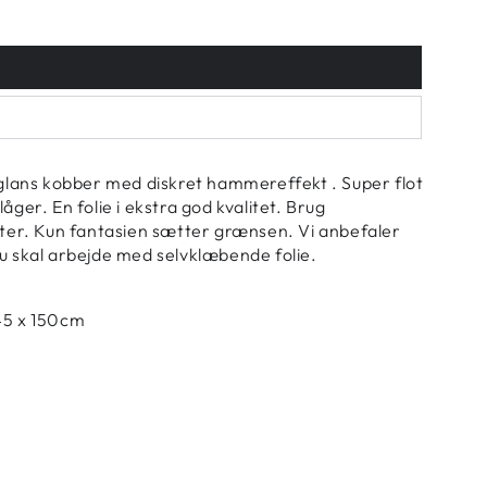
keglans kobber med diskret hammereffekt . Super flot
åger. En folie i ekstra god kvalitet. Brug
ekter. Kun fantasien sætter grænsen. Vi anbefaler
du skal arbejde med selvklæbende folie.
 45 x 150cm