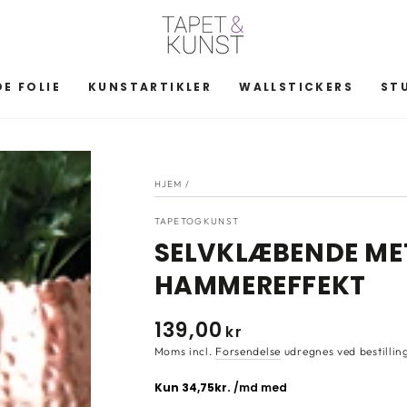
E FOLIE
KUNSTARTIKLER
WALLSTICKERS
ST
HJEM
/
TAPETOGKUNST
SELVKLÆBENDE MET
HAMMEREFFEKT
139
,00
Normal
kr
pris
Moms incl.
Forsendelse
udregnes ved bestillin