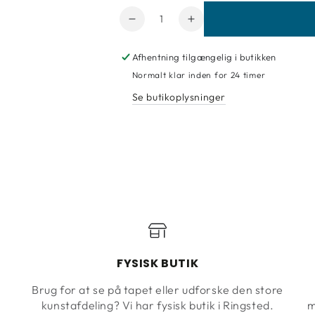
Antal
Reducer
Forøg
mængde
mængde
for
for
Afhentning tilgængelig i butikken
Selvklæbende
Selvklæbende
Normalt klar inden for 24 timer
metallic
metallic
Se butikoplysninger
folie
folie
i
i
kobber
kobber
m.
m.
hammereffekt
hammereffekt
FYSISK BUTIK
Brug for at se på tapet eller udforske den store
kunstafdeling? Vi har fysisk butik i Ringsted.
m