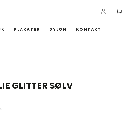
Log
Kurv
ind
UK
PLAKATER
DYLON
KONTAKT
IE GLITTER SØLV
g.