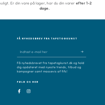
uligt. Er din vare på lager, har du din varer
efter 1-2
dage.
FÅ NYHEDSBREV FRA TAPETOGKUNST
Indtast
e-
Få nyhedsbrevet fra tapetogkunst.dk og hold
mail
dig opdateret med nyeste trends, tilbud og
kampagner samt massevis af fifs!
her
FØLG OS HER
Facebook
Instagram