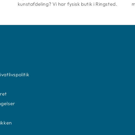
kunstafdeling? Vi har fysisk butik i Ringsted.
m
N
vatlivspolitik
ret
ngelser
tikken