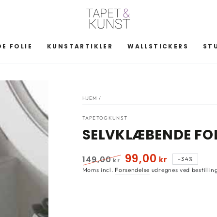
E FOLIE
KUNSTARTIKLER
WALLSTICKERS
ST
HJEM
/
TAPETOGKUNST
SELVKLÆBENDE FOL
99
,00
149
,00
kr
–34%
kr
Normal
Udsalgspris
Moms incl.
Forsendelse
udregnes ved bestillin
pris