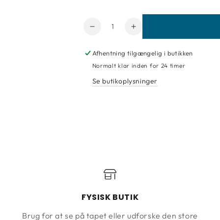
Antal
Reducer
Forøg
mængde
mængde
for
for
Afhentning tilgængelig i butikken
Selvklæbende
Selvklæbende
Normalt klar inden for 24 timer
folie
folie
Se butikoplysninger
glitter
glitter
sølv
sølv
FYSISK BUTIK
Brug for at se på tapet eller udforske den store