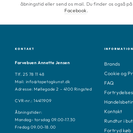
åbningstid eller send os mail. Du finder os også på
Facebook
.
KONTAKT
INFORMATIO
Farvebuen Annette Jensen
Brands
Cookie og Pri
Tlf. 25 78 11 48
Mail: info@tapetogkunst.dk
FAQ
Adresse: Møllegade 2 – 4100 Ringsted
Fortrydelses
CVR-nr.: 14411909
Handelsbeti
Kontakt
Åbningstider:
Mandag- torsdag 09.00-17.30
Rundtur i bu
Fredag 09.00-18.00
Fortryd køb