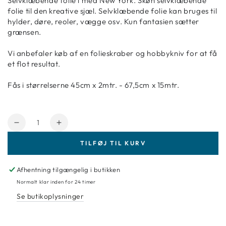
Selvklæbende folie i med New York. Skøn selvklæbende
folie til den kreative sjæl. Selvklæbende folie kan bruges til
hylder, døre, reoler, vægge osv. Kun fantasien sætter
grænsen.
Vi anbefaler køb af en folieskraber og hobbykniv for at få
et flot resultat.
Fås i størrelserne 45cm x 2mtr. - 67,5cm x 15mtr.
Antal
Reducer
Forøg
mængde
mængde
TILFØJ TIL KURV
for
for
Selvklæbende
Selvklæbende
folie
folie
Afhentning tilgængelig i butikken
med
med
Normalt klar inden for 24 timer
New
New
Se butikoplysninger
York
York