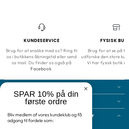
KUNDESERVICE
FYSISK BUT
Brug for at snakke med os? Ring til
Brug for at se på ta
os i butikkens åbningstid eller send
udforske den store kun
os mail. Du finder os også på
Vi har fysisk butik i 
Facebook
.
KONTAKT
SPAR 10% på din
første ordre
INFORMATION
Bliv medlem af vores kundeklub og få
FÅ NYHEDSBREV FRA TAPETOGKUNST
adgang til fordele som: