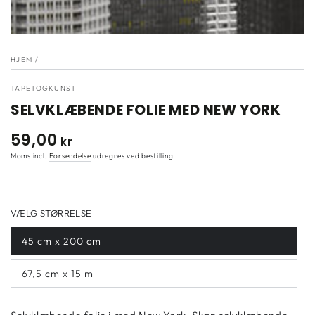
}}
i
modal"
HJEM
/
TAPETOGKUNST
SELVKLÆBENDE FOLIE MED NEW YORK
59
,00
Normal
kr
pris
Moms incl.
Forsendelse
udregnes ved bestilling.
VÆLG STØRRELSE
45 cm x 200 cm
67,5 cm x 15 m