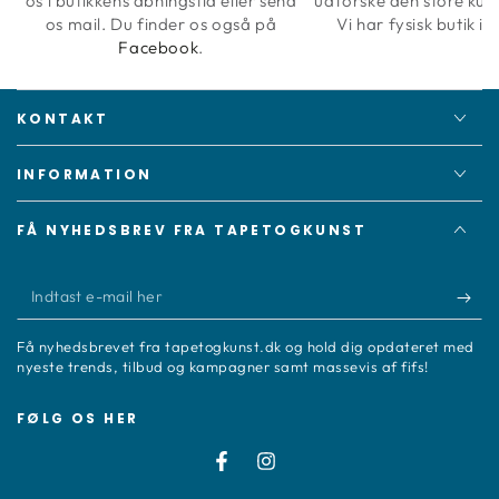
os i butikkens åbningstid eller send
udforske den store kun
os mail. Du finder os også på
Vi har fysisk butik i 
Facebook
.
KONTAKT
INFORMATION
FÅ NYHEDSBREV FRA TAPETOGKUNST
Indtast
e-
Få nyhedsbrevet fra tapetogkunst.dk og hold dig opdateret med
mail
nyeste trends, tilbud og kampagner samt massevis af fifs!
her
FØLG OS HER
Facebook
Instagram