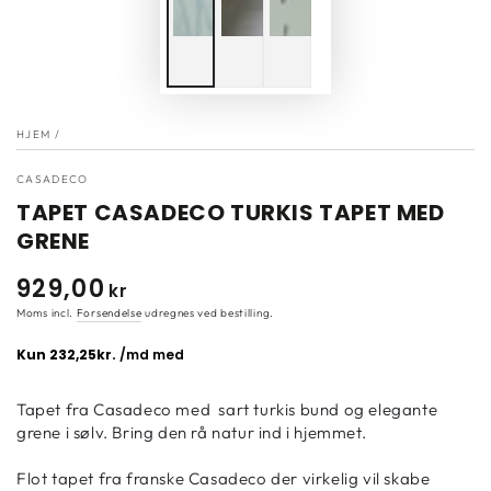
HJEM
/
CASADECO
TAPET CASADECO TURKIS TAPET MED
GRENE
929
,00
Normal
kr
pris
Moms incl.
Forsendelse
udregnes ved bestilling.
Tapet fra Casadeco med sart turkis bund og elegante
grene i sølv. Bring den rå natur ind i hjemmet.
Flot tapet fra franske Casadeco der virkelig vil skabe