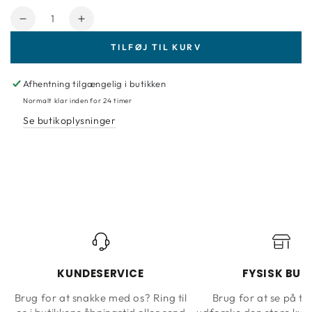
Antal
Reducer
Forøg
mængde
mængde
TILFØJ TIL KURV
for
for
Tapet
Tapet
Casadeco
Casadeco
Afhentning tilgængelig i butikken
turkis
turkis
Normalt klar inden for 24 timer
tapet
tapet
Se butikoplysninger
med
med
grene
grene
KUNDESERVICE
FYSISK BUT
Brug for at snakke med os? Ring til
Brug for at se på ta