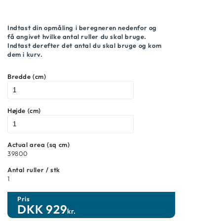
Indtast din opmåling i beregneren nedenfor og
få angivet hvilke antal ruller du skal bruge.
Indtast derefter det antal du skal bruge og kom
dem i kurv.
Bredde (cm)
Højde (cm)
Actual area (sq cm)
39800
Antal ruller / stk
1
Pris
DKK
929
kr.