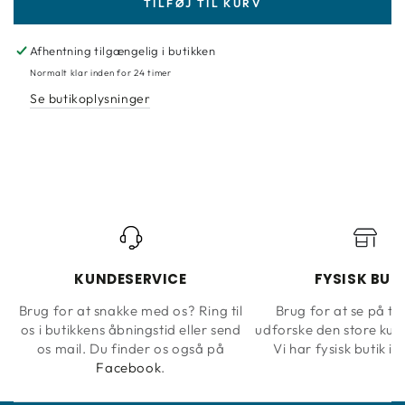
TILFØJ TIL KURV
for
for
Golden
Golden
HB,
HB,
Afhentning tilgængelig i butikken
21370
21370
Normalt klar inden for 24 timer
Titan
Titan
Se butikoplysninger
Buff
Buff
KUNDESERVICE
FYSISK BUT
Brug for at snakke med os? Ring til
Brug for at se på ta
os i butikkens åbningstid eller send
udforske den store kun
os mail. Du finder os også på
Vi har fysisk butik i 
Facebook
.