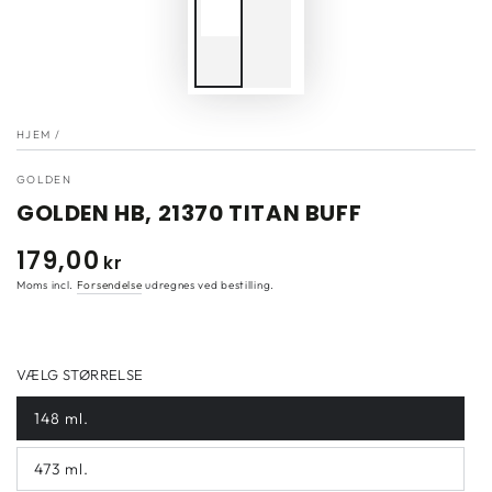
HJEM
/
GOLDEN
GOLDEN HB, 21370 TITAN BUFF
179
,00
Normal
kr
pris
Moms incl.
Forsendelse
udregnes ved bestilling.
VÆLG STØRRELSE
148 ml.
473 ml.