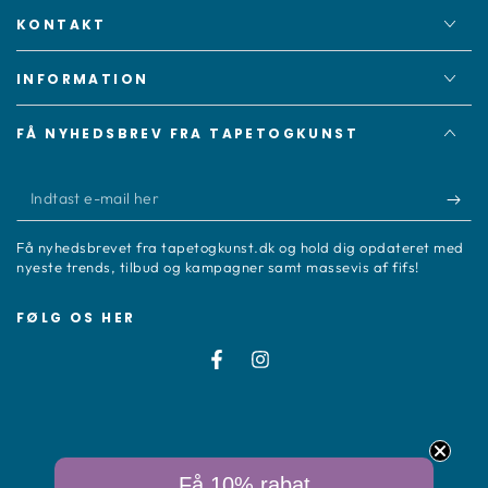
KONTAKT
INFORMATION
FÅ NYHEDSBREV FRA TAPETOGKUNST
Indtast
e-
Få nyhedsbrevet fra tapetogkunst.dk og hold dig opdateret med
mail
nyeste trends, tilbud og kampagner samt massevis af fifs!
her
FØLG OS HER
Facebook
Instagram
Betalingsmetoder
© 2026,
Tapetogkunst
. All rights reserved.
Få 10% rabat