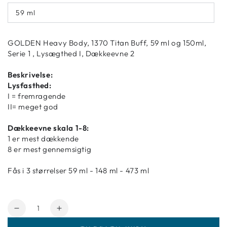
59 ml
GOLDEN Heavy Body, 1370 Titan Buff, 59 ml og 150ml,
Serie 1 , Lysægthed I, Dækkeevne 2
Beskrivelse:
Lysfasthed:
I = fremragende
II= meget god
Dækkeevne skala 1-8:
1 er mest dækkende
8 er mest gennemsigtig
Fås i 3 størrelser 59 ml - 148 ml - 473 ml
Antal
Reducer
Forøg
mængde
mængde