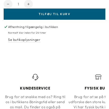
Antal
Reducer
Forøg
mængde
mængde
TILFØJ TIL KURV
for
for
Fotostat
Fotostat
komar
komar
Afhentning tilgængelig i butikken
backstein
backstein
Normalt klar inden for 24 timer
Se butikoplysninger
KUNDESERVICE
FYSISK BUT
Brug for at snakke med os? Ring til
Brug for at se på ta
os i butikkens åbningstid eller send
udforske den store kun
os mail. Du finder os også på
Vi har fysisk butik i 