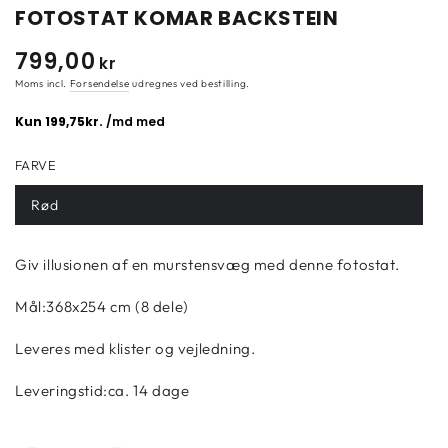
FOTOSTAT KOMAR BACKSTEIN
799
,00
Normal
kr
pris
Moms incl.
Forsendelse
udregnes ved bestilling.
FARVE
Rød
Giv illusionen af en murstensvæg med denne fotostat.
Mål:368x254 cm (8 dele)
Leveres med klister og vejledning.
Leveringstid:ca. 14 dage