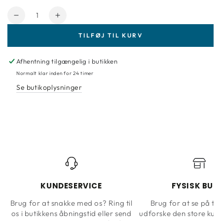
Antal
Reducer
Forøg
mængde
mængde
TILFØJ TIL KURV
for
for
PIP
PIP
II
II
Afhentning tilgængelig i butikken
313015
313015
Normalt klar inden for 24 timer
1
1
Se butikoplysninger
MTR.
MTR.
KUNDESERVICE
FYSISK BUT
Brug for at snakke med os? Ring til
Brug for at se på ta
os i butikkens åbningstid eller send
udforske den store kun