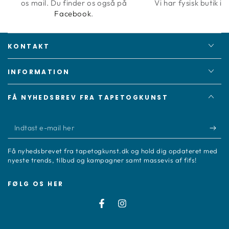
os mail. Du finder os også på
Vi har fysisk butik i 
Facebook
.
KONTAKT
INFORMATION
FÅ NYHEDSBREV FRA TAPETOGKUNST
Indtast
e-
Få nyhedsbrevet fra tapetogkunst.dk og hold dig opdateret med
mail
nyeste trends, tilbud og kampagner samt massevis af fifs!
her
FØLG OS HER
Facebook
Instagram