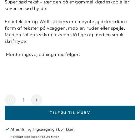
Super sød tekst - sæt den på et gammel klædeskab eller
sover en sød hylde.
Folietekster og Wall-stickers er en pyntelig dekoration i
form af tekster på væggen, møbler, ruder eller spejle.
Med en folietekst kan teksten stå lige og med en smuk
skrifttype.
Monteringsvejledning medfølger.
Antal
Reducer
Forøg
mængde
mængde
TILFØJ TIL KURV
for
for
Wallssticker
Wallssticker
-
-
Afhentning tilgængelig i butikken
Kærlighed
Kærlighed
Normalt klar inden for 24 timer