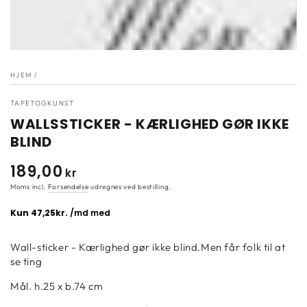
indeks
}}
i
modal"
HJEM
/
TAPETOGKUNST
WALLSSTICKER - KÆRLIGHED GØR IKKE
BLIND
189
,00
Normal
kr
pris
Moms incl.
Forsendelse
udregnes ved bestilling.
Wall-sticker - Kærlighed gør ikke blind.Men får folk til at
se ting
Mål. h.25 x b.74 cm