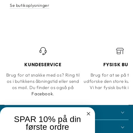
gør
gør
Se butikoplysninger
ikke
ikke
blind
blind
KUNDESERVICE
FYSISK BUT
Brug for at snakke med os? Ring til
Brug for at se på ta
os i butikkens åbningstid eller send
udforske den store kun
os mail. Du finder os også på
Vi har fysisk butik i 
Facebook
.
KONTAKT
SPAR 10% på din
første ordre
INFORMATION