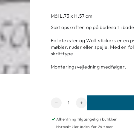
Mål L.73 x H.57 cm
Sæt opskriften op på badesalt i bad
Folietekster og Wall-stickers er en 
møbler, ruder eller spejle. Med en fo
skrifttype.
Monteringsvejledning medfølger.
Antal
Reducer
Forøg
mængde
mængde
for
for
Afhentning tilgængelig i butikken
Wallstickers
Wallstickers
Normalt klar inden for 24 timer
-
-