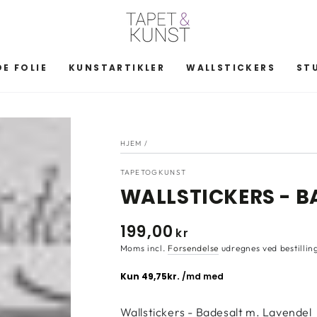
E FOLIE
KUNSTARTIKLER
WALLSTICKERS
ST
HJEM
/
TAPETOGKUNST
WALLSTICKERS - B
199
,00
Normal
kr
pris
Moms incl.
Forsendelse
udregnes ved bestillin
Wallstickers - Badesalt m. Lavendel