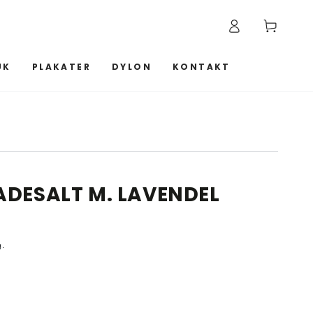
Log
Kurv
ind
UK
PLAKATER
DYLON
KONTAKT
ADESALT M. LAVENDEL
g.