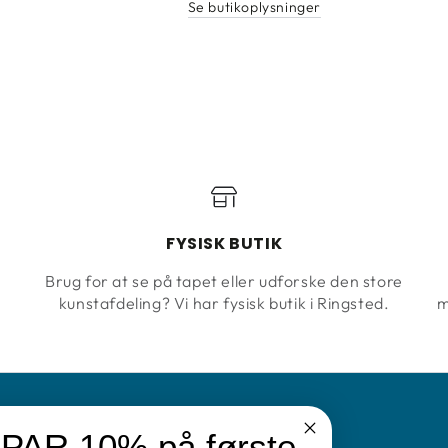
Se butikoplysninger
Badesalt
Badesalt
m.
m.
Lavendel
Lavendel
FYSISK BUTIK
Brug for at se på tapet eller udforske den store
kunstafdeling? Vi har fysisk butik i Ringsted.
m
PAR 10% på første