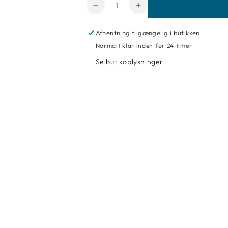
Antal
Reducer
Forøg
mængde
mængde
for
for
Afhentning tilgængelig i butikken
294
294
Normalt klar inden for 24 timer
Grøn
Grøn
Se butikoplysninger
Gylden,
Gylden,
Winsor&amp;Newton
Winsor&amp;Newton
akvare
akvare