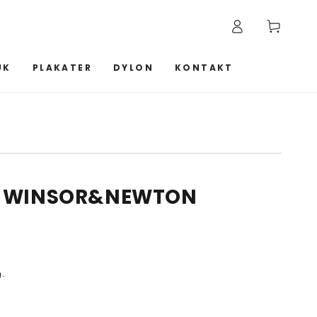
Log
Kurv
ind
UK
PLAKATER
DYLON
KONTAKT
N, WINSOR&NEWTON
g.