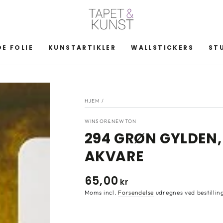
E FOLIE
KUNSTARTIKLER
WALLSTICKERS
ST
HJEM
/
WINSOR&NEWTON
294 GRØN GYLDE
AKVARE
65
,00
Normal
kr
pris
Moms incl.
Forsendelse
udregnes ved bestillin