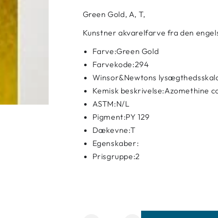
Green Gold, A, T,
Kunstner akvarelfarve fra den engel
Farve:Green Gold
Farvekode:294
Winsor&Newtons lysægthedsskal
Kemisk beskrivelse:Azomethine c
ASTM:N/L
Pigment:PY 129
Dækevne:T
Egenskaber:
Prisgruppe:2