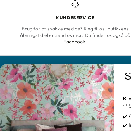
KUNDESERVICE
Brug for at snakke med os? Ring til os i butikkens
åbningstid eller send os mail. Du finder os også på
Facebook
.
S
KONTAKT
INFORMATIO
Farvebuen Annette Jensen
Brands
Bli
Cookie og Pri
Tlf. 25 78 11 48
adg
Mail: info@tapetogkunst.dk
FAQ
✔️ 
Adresse: Møllegade 2 – 4100 Ringsted
Fortrydelses
✔️ 
CVR-nr.: 14411909