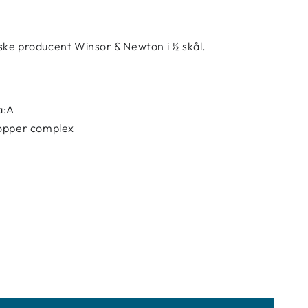
ske producent Winsor & Newton i ½ skål.
a:A
opper complex