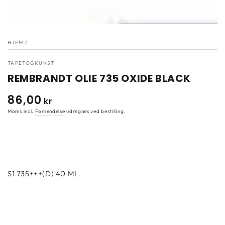
}}
i
modal"
HJEM
/
TAPETOGKUNST
REMBRANDT OLIE 735 OXIDE BLACK
86
,00
Normal
kr
pris
Moms incl.
Forsendelse
udregnes ved bestilling.
S1 735+++(D) 40 ML.