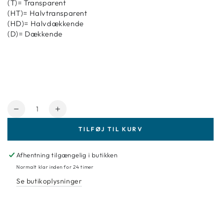
(T)= Transparent
(HT)= Halvtransparent
(HD)= Halvdækkende
(D)= Dækkende
Antal
Reducer
Forøg
mængde
mængde
TILFØJ TIL KURV
for
for
Rembrandt
Rembrandt
olie
olie
Afhentning tilgængelig i butikken
735
735
Normalt klar inden for 24 timer
Oxide
Oxide
Se butikoplysninger
Black
Black