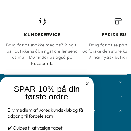
KUNDESERVICE
FYSISK BUT
Brug for at snakke med os? Ring til
Brug for at se på ta
os i butikkens åbningstid eller send
udforske den store kun
os mail. Du finder os også på
Vi har fysisk butik i 
Facebook
.
KONTAKT
SPAR 10% på din
første ordre
INFORMATION
Bliv medlem af vores kundeklub og få
FÅ NYHEDSBREV FRA TAPETOGKUNST
adgang til fordele som:
Indtast
✔️ Guides til at vælge tapet