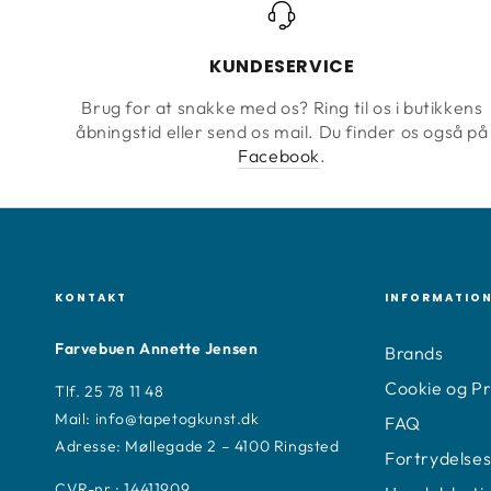
KUNDESERVICE
Brug for at snakke med os? Ring til os i butikkens
åbningstid eller send os mail. Du finder os også på
Facebook
.
KONTAKT
INFORMATIO
Farvebuen Annette Jensen
Brands
Cookie og Pri
Tlf. 25 78 11 48
Mail: info@tapetogkunst.dk
FAQ
Adresse: Møllegade 2 – 4100 Ringsted
Fortrydelses
CVR-nr.: 14411909