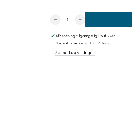
Antal
Reducer
Forøg
mængde
mængde
for
for
Afhentning tilgængelig i butikken
Golden
Golden
Normalt klar inden for 24 timer
HB,
HB,
Se butikoplysninger
21554
21554
Cadmium
Cadmium
Yellow
Yellow
Medium
Medium
Hue
Hue