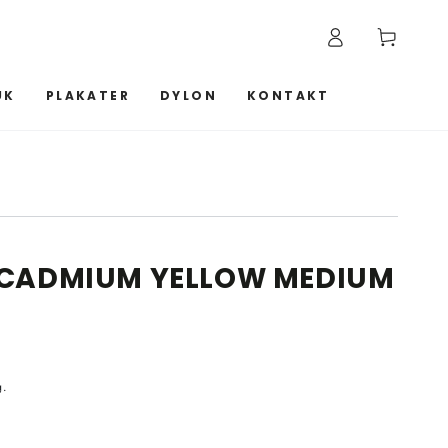
Log
Kurv
ind
UK
PLAKATER
DYLON
KONTAKT
4 CADMIUM YELLOW MEDIUM
g.