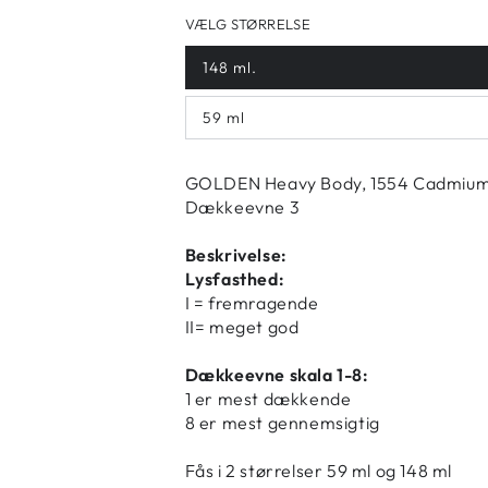
VÆLG STØRRELSE
148 ml.
59 ml
GOLDEN Heavy Body, 1554 Cadmium Ye
Dækkeevne 3
Beskrivelse:
Lysfasthed:
I = fremragende
II= meget god
Dækkeevne skala 1-8:
1 er mest dækkende
8 er mest gennemsigtig
Fås i 2 størrelser 59 ml og 148 ml