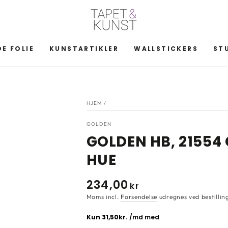
E FOLIE
KUNSTARTIKLER
WALLSTICKERS
ST
HJEM
/
GOLDEN
GOLDEN HB, 2155
HUE
234
,00
Normal
kr
pris
Moms incl.
Forsendelse
udregnes ved bestillin